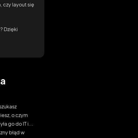
 czy layout się
? Dzięki
na
 szukasz
wiesz, o czym
a go do IT i...
czny błąd w