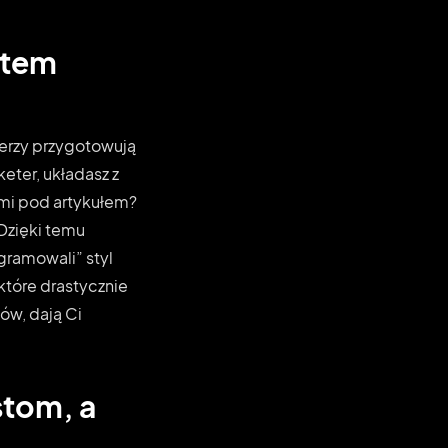
stem
erzy przygotowują
keter, układasz z
ami pod artykułem?
 Dzięki temu
gramowali” styl
które drastycznie
ów, dają Ci
tom, a