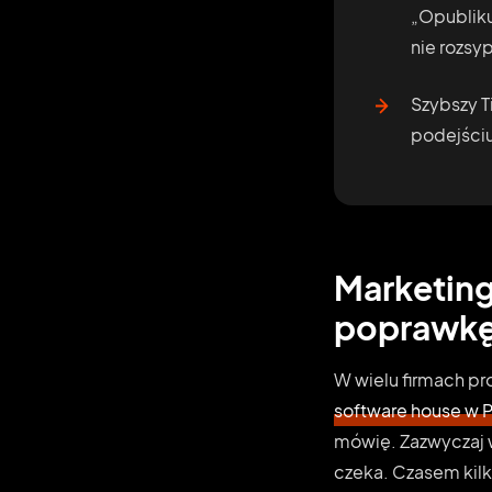
„Opubliku
nie rozsyp
Szybszy T
podejściu
Marketing
poprawkę 
W wielu firmach pr
software house w 
mówię. Zazwyczaj w
czeka. Czasem kilk