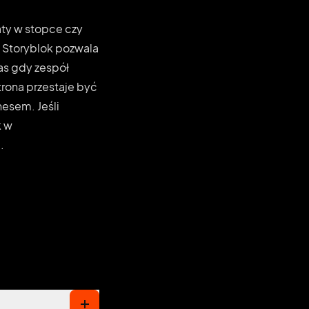
ty w stopce czy
w Storyblok pozwala
as gdy zespół
rona przestaje być
nesem. Jeśli
k w
.