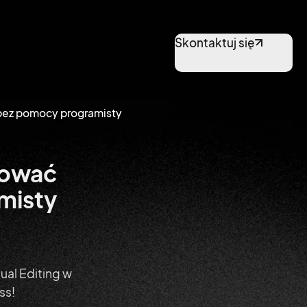
Skontaktuj się
e bez pomocy programisty
ytować
amisty
ual Editing w
ss!