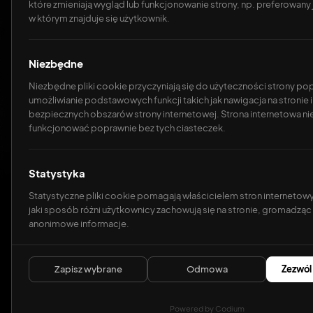
które zmieniają wygląd lub funkcjonowanie strony, np. preferowany j
w którym znajduje się użytkownik.
Niezbędne
Niezbędne pliki cookie przyczyniają się do użyteczności strony po
umożliwianie podstawowych funkcji takich jak nawigacja na stronie
bezpiecznych obszarów strony internetowej. Strona internetowa n
funkcjonować poprawnie bez tych ciasteczek.
Statystyka
Statystyczne pliki cookie pomagają właścicielem stron internetow
jaki sposób różni użytkownicy zachowują się na stronie, gromadząc 
anonimowe informacje.
Zapisz wybrane
Odmowa
Zezwól
Powered by Codium