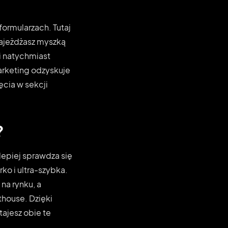
formularzach. Tutaj
najeżdżasz myszką
i natychmiast
Marketing odzyskuje
cia w sekcji
?
epiej sprawdza się
rko i ultra-szybka.
na rynku, a
house. Dzięki
ajesz obie te