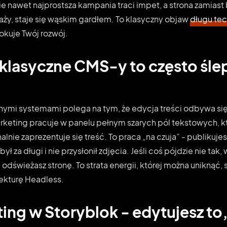
e nawet najprostsza kampania traci impet, a strona zamias
ży, staje się wąskim gardłem. To klasyczny objaw
długu te
okuje Twój rozwój.
klasyczne CMS-y to często śle
nymi systemami polega na tym, że edycja treści odbywa si
rketing pracuje w panelu pełnym szarych pól tekstowych, k
alnie zaprezentuje się treść. To praca „na czuja” - publikujesz
ł za długi i nie przysłonił zdjęcia. Jeśli coś pójdzie nie tak
odświeżasz stronę. To strata energii, której można uniknąć, 
ekturę Headless.
ting w Storyblok - edytujesz to