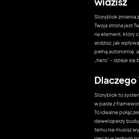
widzisz
Storyblok zmienia z
Twoja strona jest 
na element, który 
widzisz, jak wpływa
pełną autonomię, a
„hero” - dzieje się 
Dlaczego V
Storyblok to syste
w parze z framework
To idealne połącze
deweloperzy budują
temu nie musisz wy
rzeczy w jednym pa