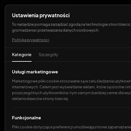
Ustawienia prywatności
O
To narzędzie pomaga zarządzać zgodą na technologie stron trzecic
gromadzenia i przetwarzania danych osobowych.
Polityka prywatności
Strona główna
Blog
Strony internetowe
Vis
Kategorie
Szczegóły
Dl
sk
Visual E
Usługi marketingowe
S
Marketingowe pliki cookie stosowane są w celu śledzenia użytkow
treści n
internetowych. Celem jest wyświetlanie reklam, które są istotne i in
S
poszczególnych użytkowników i tym samym bardziej cenne dla wy
reklamodawców strony trzeciej.
Jarosław Filipia
A
Masz dość prosz
W
Funkcjonalne
Storyblok daje 
Pliki cookie dotyczące preferencji umożliwiają stronie zapamiętanie