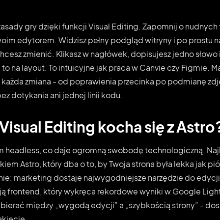
asady gry dzięki funkcji Visual Editing. Zapomnij o nudnych 
Twoim edytorem. Widzisz pełny podgląd witryny i po prostu 
chcesz zmienić. Klikasz w nagłówek, dopisujesz jedno słowo 
 to na layout. To intuicyjne jak praca w Canvie czy Figmie. 
 każda zmiana - od poprawienia przecinka po podmianę zdję
bez dotykania ani jednej linii kodu.
isual Editing kocha się z Astro
m headless, co daje ogromną swobodę technologiczną. Najl
iem Astro, który dba o to, by Twoja strona była lekka jak pió
nie: marketing dostaje najwygodniejsze narzędzie do edycji 
 frontend, który wykręca rekordowe wyniki w Google Light
bierać między „wygodą edycji” a „szybkością strony” - dost
kiecie.