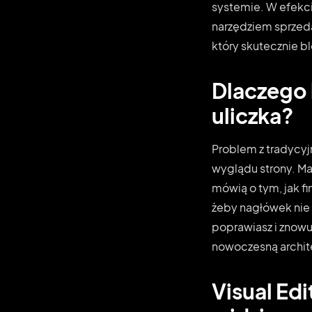
systemie. W efekci
narzędziem sprzeda
który skutecznie bl
Dlaczego 
uliczka?
Problem z tradycyj
wyglądu strony. Ma
mówią o tym, jak fin
żeby nagłówek nie by
poprawiasz i znowu 
nowoczesną archit
Visual Edi