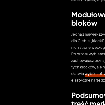
Modułowa 
bloków
Jedną z największ
dla Ciebie „klocki” 
nich stronę wedłu
Po prostu wybieras
zachowujesz pełną 
tych klocków, ale 
ułatwia
wybór soft
elastyczne narzędz
Podsumow
treść ma