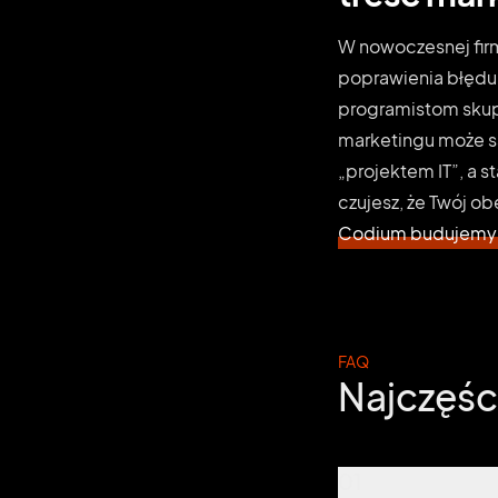
W nowoczesnej fir
poprawienia błędu 
programistom skupi
marketingu może sa
„projektem IT”, a 
czujesz, że Twój ob
Codium budujemy 
FAQ
Najczęśc
01