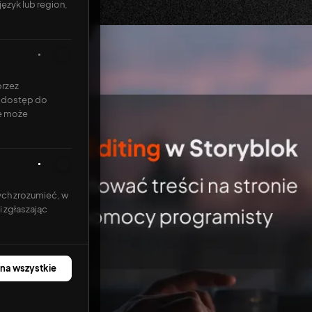
ęzyk lub region,
przez
 i dostęp do
ie może
ych zrozumieć, w
i zgłaszając
 na wszystkie