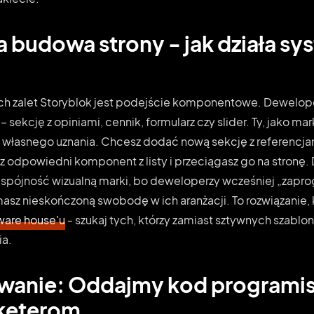
budowa strony - jak działa sy
ych zalet Storyblok jest podejście komponentowe. Dewelop
– sekcję z opiniami, cennik, formularz czy slider. Ty, jako mar
g własnego uznania. Chcesz dodać nową sekcję z referencj
z odpowiedni komponent z listy i przeciągasz go na stronę.
spójność wizualną marki, bo deweloperzy wcześniej „zapro
masz nieskończoną swobodę w ich aranżacji. To rozwiązanie, 
ware house'u
- szukaj tych, którzy zamiast sztywnych szablon
ia.
anie: Oddajmy kod programis
rketerom