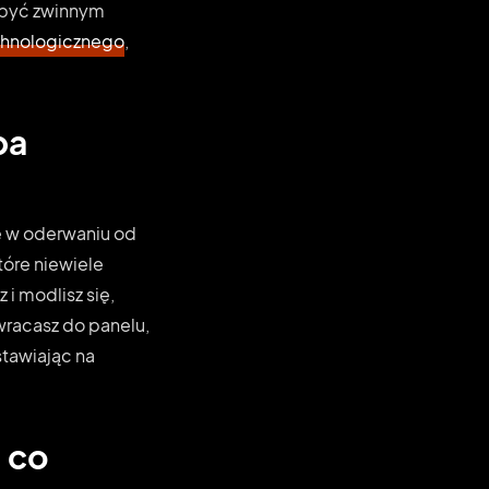
t być zwinnym
chnologicznego
,
pa
ę w oderwaniu od
tóre niewiele
 i modlisz się,
, wracasz do panelu,
stawiając na
, co