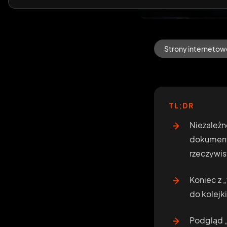
Strony internetow
TL;DR
Niezależn
dokument 
rzeczywi
Koniec z „
do kolejk
Podgląd „