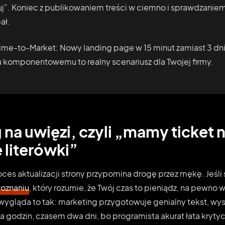
j”. Koniec z publikowaniem treści w ciemno i sprawdzaniem,
ał.
ime-to-Market: Nowy landing page w 15 minut zamiast 3 dni
 komponentowemu to realny scenariusz dla Twojej firmy.
 na uwięzi, czyli „mamy ticket 
literówki”
oces aktualizacji strony przypomina drogę przez mękę. Jeśli
Poznaniu
, który rozumie, że Twój czas to pieniądz, na pewno 
ygląda to tak: marketing przygotowuje genialny tekst, wysył
a godzin, czasem dwa dni, bo programista akurat łata kryty