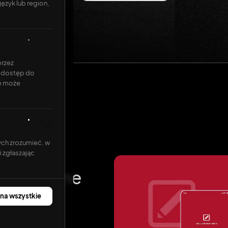
ęzyk lub region,
przez
 i dostęp do
ie może
oszty
ych zrozumieć, w
i zgłaszając
teligentne
 na wszystkie