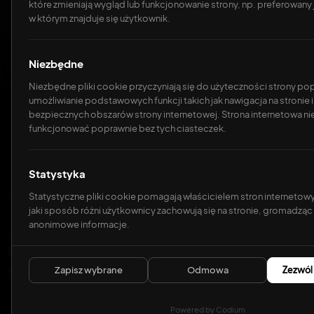
które zmieniają wygląd lub funkcjonowanie strony, np. preferowany j
w którym znajduje się użytkownik.
Niezbędne
Niezbędne pliki cookie przyczyniają się do użyteczności strony po
umożliwianie podstawowych funkcji takich jak nawigacja na stronie
bezpiecznych obszarów strony internetowej. Strona internetowa n
funkcjonować poprawnie bez tych ciasteczek.
Statystyka
Każda nieoptymalna czynność to stracony czas i realne k
Statystyczne pliki cookie pomagają właścicielem stron internetow
jaki sposób różni użytkownicy zachowują się na stronie, gromadząc 
anonimowe informacje.
Zamień ręczne procesy w in
systemy
Zapisz wybrane
Odmowa
Zezwól
Powered by Codium