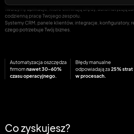
Każda nieoptymalna czynność to stracony czas i realne kos
Tworzymy aplikacje, które eliminują błędy, automatyzują za
codzienną pracę Twojego zespołu.
Systemy CRM, panele klientów, integracje, konfiguratory, 
czego potrzebuje Twój biznes.
Automatyzacja oszczędza
Błędy manualne
firmom
nawet 30–60%
odpowiadają za
25% strat
czasu operacyjnego.
w procesach.
Co zyskujesz?