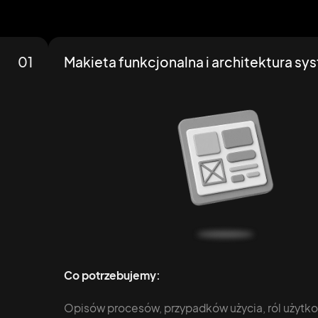
01
Makieta funkcjonalna i architektura sy
Co potrzebujemy:
Opisów procesów, przypadków użycia, ról użytk