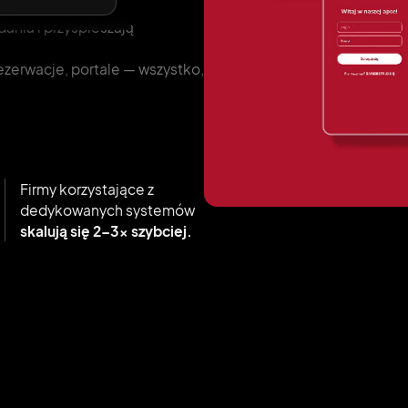
zty
dania i przyspieszają
rezerwacje, portale — wszystko,
Firmy korzystające z
dedykowanych systemów
skalują się 2–3× szybciej.