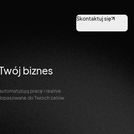
Skontaktuj się
 Twój biznes
utomatyzują pracę i realnie
a dopasowane do Twoich celów.