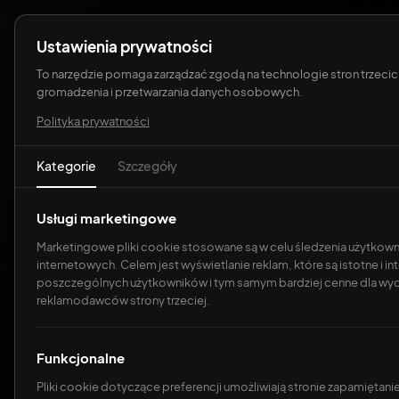
Ustawienia prywatności
O
To narzędzie pomaga zarządzać zgodą na technologie stron trzecic
gromadzenia i przetwarzania danych osobowych.
Polityka prywatności
Kategorie
Szczegóły
Dl
Aplikacje i
sk
Usługi marketingowe
S
Marketingowe pliki cookie stosowane są w celu śledzenia użytkow
internetowych. Celem jest wyświetlanie reklam, które są istotne i in
Tworzymy szybkie, niezawod
S
poszczególnych użytkowników i tym samym bardziej cenne dla wy
zwiększają efektywność firmy
reklamodawców strony trzeciej.
A
W
Funkcjonalne
Pliki cookie dotyczące preferencji umożliwiają stronie zapamiętanie