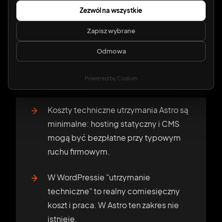
potrzebny przy edycji tekstów, zdjęć
Zezwól na wszystkie
ani wpisów blogowych.
Zapisz wybrane
Nowe komponenty, layouty i integracje
Odmowa
z zewnętrznymi systemami to praca
agencji - realizowana planowo, nie w
Powered by Codium
trybie pilnym.
Koszty techniczne utrzymania Astro są
minimalne: hosting statyczny i CMS
mogą być bezpłatne przy typowym
ruchu firmowym.
W WordPressie "utrzymanie
techniczne" to realny comiesięczny
koszt i praca. W Astro ten zakres nie
istnieje.