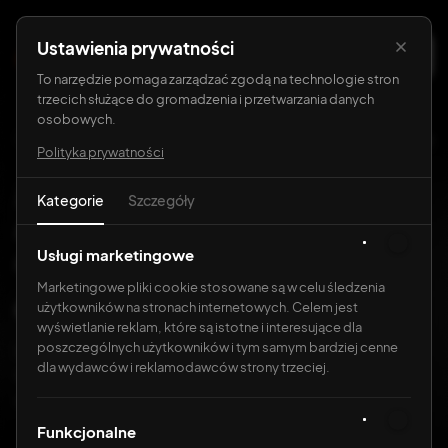
Ustawienia prywatności
O nas
To narzędzie pomaga zarządzać zgodą na technologie stron
trzecich służące do gromadzenia i przetwarzania danych
Oferta
osobowych.
Strona główna
Blog
Strony internetowe
Jak wygląda 
Polityka prywatności
Realizacje
Jak wygląda utrzymanie strony w
Kategorie
Szczegóły
Astro - co należy do Ciebie, a co do
Blog
agencji
Usługi marketingowe
Marketingowe pliki cookie stosowane są w celu śledzenia
•
użytkowników na stronach internetowych. Celem jest
Krzysztof Kurek
23.06.2026
wyświetlanie reklam, które są istotne i interesujące dla
poszczególnych użytkowników i tym samym bardziej cenne
Strona w Astro nie wymaga comiesięcznego serwisu
dla wydawców i reklamodawców strony trzeciej.
technicznego - ale co konkretnie należy do Ciebie, a
co do agencji?
Funkcjonalne