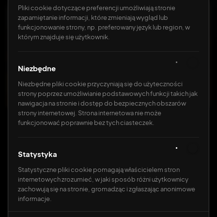
Pliki cookie dotyczące preferencji umożliwiają stronie
zapamiętanie informacji, które zmieniają wygląd lub
funkcjonowanie strony, np. preferowany język lub region, w
którym znajduje się użytkownik.
Niezbędne
Niezbędne pliki cookie przyczyniają się do użyteczności
strony poprzez umożliwianie podstawowych funkcji takich jak
nawigacja na stronie i dostęp do bezpiecznych obszarów
strony internetowej. Strona internetowa nie może
funkcjonować poprawnie bez tych ciasteczek.
Strony internetowe
23.06.2026
Statystyka
Statystyczne pliki cookie pomagają właścicielem stron
TL;DR
internetowych zrozumieć, w jaki sposób różni użytkownicy
zachowują się na stronie, gromadząc i zgłaszając anonimowe
Zarządzanie treścią przez Storyblok
informacje.
należy do ciebie - programista nie jest