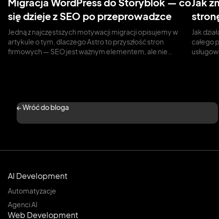
Migracja WordPress do Storyblok — co
Jak z
się dzieje z SEO po przeprowadzce
stron
Jedną z najczęstszych motywacji migracji opisujemy w
Jak dzia
artykule o tym, dlaczego Astro to przyszłość stron
całego 
firmowych — SEO jest ważnym elementem, ale nie…
usługow
← Wróć do bloga
AI Development
Automatyzacje
Agenci AI
Web Development