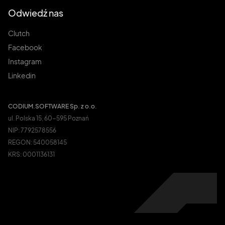
Odwiedź nas
Clutch
Facebook
Instagram
Linkedin
CODIUM.SOFTWARE Sp. z o.o.
ul. Polska 15, 60-595 Poznań
NIP: 7792578556
REGON: 540058145
KRS: 0001136131